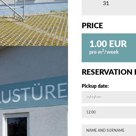
31
PRICE
1.00 EUR
2
pro m
/week
RESERVATION
Pickup date: