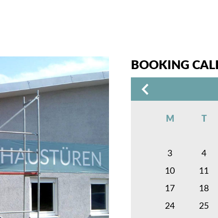
BOOKING CAL
M
T
3
4
10
11
17
18
24
25